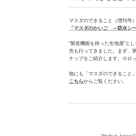
マスダのできること（増刊号）V
「マスダのかいご ～防水シ
“製造機能を持った生地屋”と
売も行ってきました。まず、
ナップをご紹介します。小ロ
他にも「マスダのできること
こちら
からご覧ください。
“Made in Japan