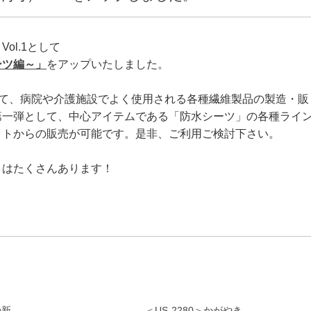
ol.1として
ーツ編～」
をアップいたしました。
して、病院や介護施設でよく使用される各種繊維製品の製造・販
第一弾として、中心アイテムである「防水シーツ」の各種ライ
ットからの販売が可能です。是非、ご利用ご検討下さい。
」はたくさんあります！
”の新
＜US-2280＞かがやき