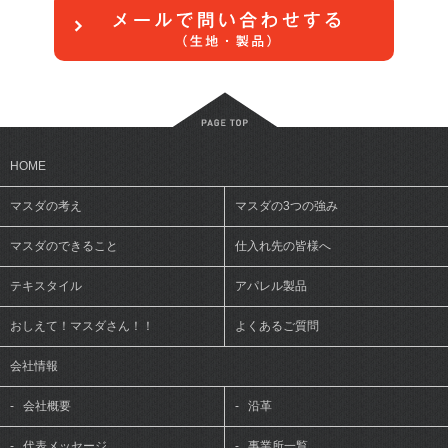
HOME
マスダの考え
マスダの3つの強み
マスダのできること
仕入れ先の皆様へ
テキスタイル
アパレル製品
おしえて！マスダさん！！
よくあるご質問
会社情報
-
会社概要
-
沿革
-
代表メッセージ
-
事業所一覧