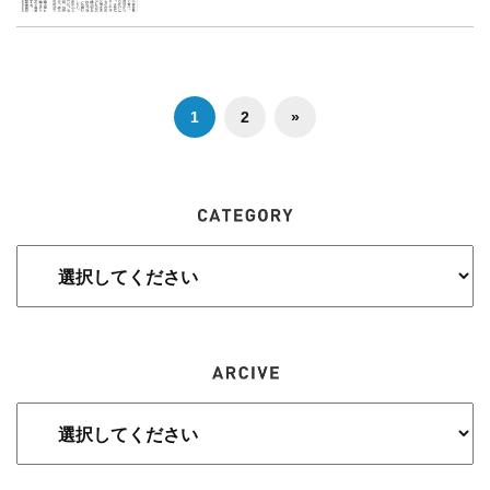
1
2
»