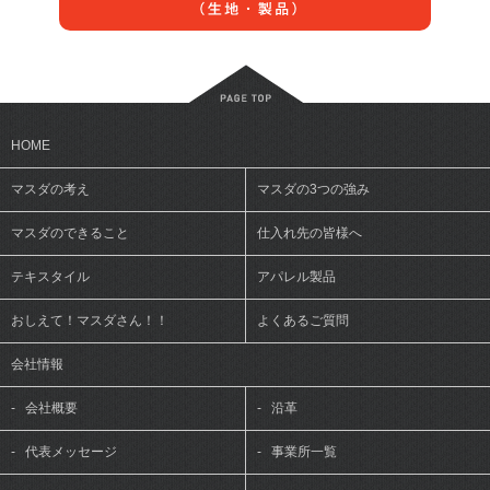
HOME
マスダの考え
マスダの3つの強み
マスダのできること
仕入れ先の皆様へ
テキスタイル
アパレル製品
おしえて！マスダさん！！
よくあるご質問
会社情報
-
会社概要
-
沿革
-
代表メッセージ
-
事業所一覧