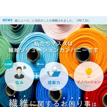
『繊維ニュース』に当社のことが掲載されました。（R8.7.31）
2