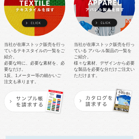
当社が在庫ストック販売を行っ
当社が在庫ストック販売を行っ
ている
テキスタイルの一覧をご
ている
アパレル製品の一覧を
紹介。
ご紹介。
必要な時に、必要な素材を、必
様々な素材、デザインから必要
要なだけ。
な製品を
必要な分だけご注文い
1反、1メーター等の細かいご
ただけます。
注文も承ります。