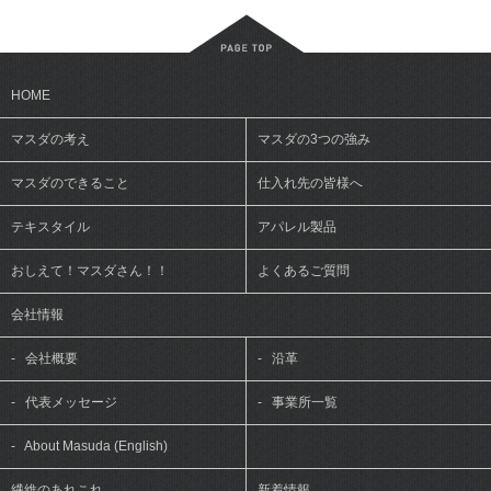
HOME
マスダの考え
マスダの3つの強み
マスダのできること
仕入れ先の皆様へ
テキスタイル
アパレル製品
おしえて！マスダさん！！
よくあるご質問
会社情報
-
会社概要
-
沿革
-
代表メッセージ
-
事業所一覧
-
About Masuda (English)
繊維のあれこれ
新着情報