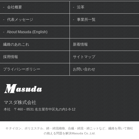
-
会社概要
-
沿革
-
代表メッセージ
-
事業所一覧
-
About Masuda (English)
繊維のあれこれ
新着情報
採用情報
サイトマップ
プライバシーポリシー
お問い合わせ
マスダ株式会社
本社 〒460－8531 名古屋市中区丸の内1-8-12
© ナイロン、ポリエステル、綿・綿混織物、合繊・綿混・綿ニットなど、繊維を用いて御社
の抱える問題を解決Masuda Co.,Ltd.