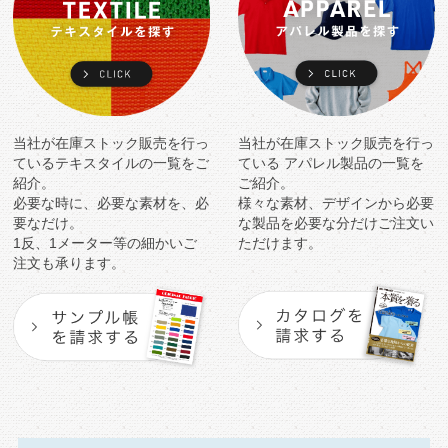
当社が在庫ストック販売を行っ
当社が在庫ストック販売を行っ
ている
テキスタイルの一覧をご
ている
アパレル製品の一覧を
紹介。
ご紹介。
必要な時に、必要な素材を、必
様々な素材、デザインから必要
要なだけ。
な製品を
必要な分だけご注文い
1反、1メーター等の細かいご
ただけます。
注文も承ります。