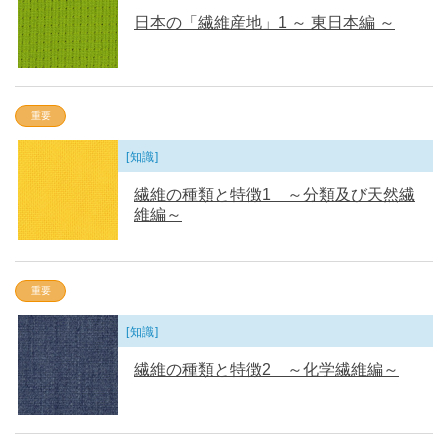
日本の「繊維産地」1 ～ 東日本編 ～
重要
[知識]
繊維の種類と特徴1 ～分類及び天然繊
維編～
重要
[知識]
繊維の種類と特徴2 ～化学繊維編～