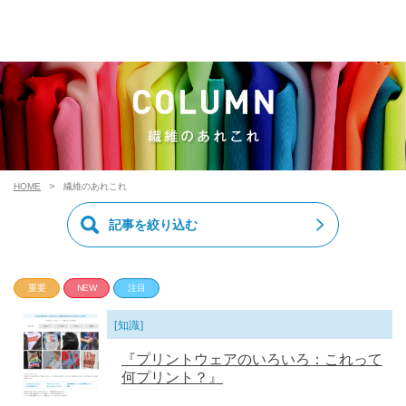
HOME
繊維のあれこれ
記事を絞り込む
重要
NEW
注目
[知識]
『プリントウェアのいろいろ：これって
何プリント？』