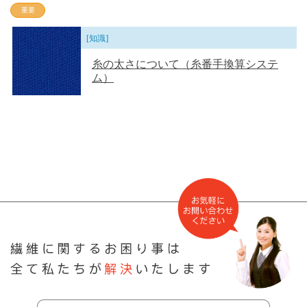
重要
[知識]
糸の太さについて（糸番手換算システ
ム）