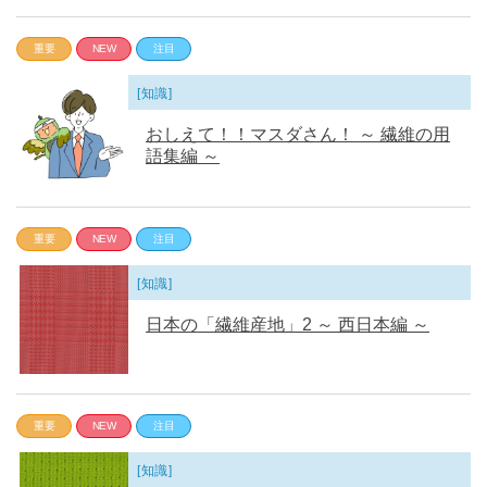
重要
NEW
注目
[知識]
おしえて！！マスダさん！ ～ 繊維の用
語集編 ～
重要
NEW
注目
[知識]
日本の「繊維産地」2 ～ 西日本編 ～
重要
NEW
注目
[知識]