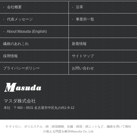
-
会社概要
-
沿革
-
代表メッセージ
-
事業所一覧
-
About Masuda (English)
繊維のあれこれ
新着情報
採用情報
サイトマップ
プライバシーポリシー
お問い合わせ
マスダ株式会社
本社 〒460－8531 名古屋市中区丸の内1-8-12
© ナイロン、ポリエステル、綿・綿混織物、合繊・綿混・綿ニットなど、繊維を用いて御社
の抱える問題を解決Masuda Co.,Ltd.