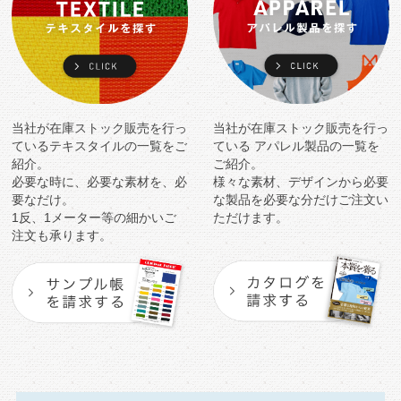
当社が在庫ストック販売を行っ
当社が在庫ストック販売を行っ
ている
テキスタイルの一覧をご
ている
アパレル製品の一覧を
紹介。
ご紹介。
必要な時に、必要な素材を、必
様々な素材、デザインから必要
要なだけ。
な製品を
必要な分だけご注文い
1反、1メーター等の細かいご
ただけます。
注文も承ります。