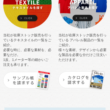
当社が在庫ストック販売を行っ
当社が在庫ストック販売を行っ
ている
テキスタイルの一覧をご
ている
アパレル製品の一覧を
紹介。
ご紹介。
必要な時に、必要な素材を、必
様々な素材、デザインから必要
要なだけ。
な製品を
必要な分だけご注文い
1反、1メーター等の細かいご
ただけます。
注文も承ります。