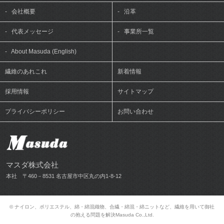
-
会社概要
-
沿革
-
代表メッセージ
-
事業所一覧
-
About Masuda (English)
繊維のあれこれ
新着情報
採用情報
サイトマップ
プライバシーポリシー
お問い合わせ
マスダ株式会社
本社 〒460－8531 名古屋市中区丸の内1-8-12
© ナイロン、ポリエステル、綿・綿混織物、合繊・綿混・綿ニットなど、繊維を用いて御社
の抱える問題を解決Masuda Co.,Ltd.