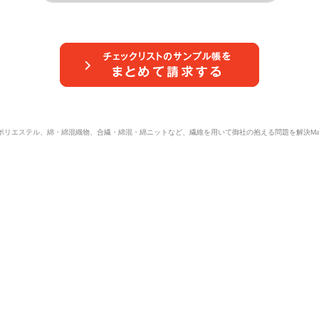
ポリエステル、綿・綿混織物、合繊・綿混・綿ニットなど、繊維を用いて御社の抱える問題を解決Masuda 