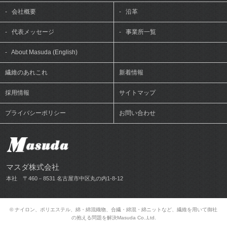
-
会社概要
-
沿革
-
代表メッセージ
-
事業所一覧
-
About Masuda (English)
繊維のあれこれ
新着情報
採用情報
サイトマップ
プライバシーポリシー
お問い合わせ
マスダ株式会社
本社 〒460－8531 名古屋市中区丸の内1-8-12
© ナイロン、ポリエステル、綿・綿混織物、合繊・綿混・綿ニットなど、繊維を用いて御社
の抱える問題を解決Masuda Co.,Ltd.