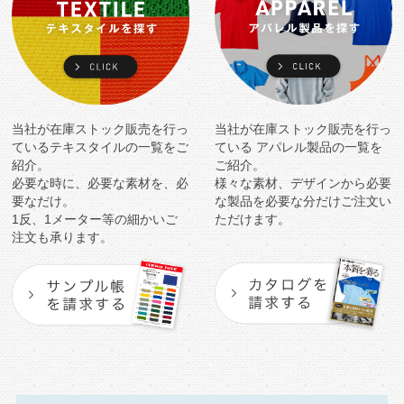
当社が在庫ストック販売を行っ
当社が在庫ストック販売を行っ
ている
テキスタイルの一覧をご
ている
アパレル製品の一覧を
紹介。
ご紹介。
必要な時に、必要な素材を、必
様々な素材、デザインから必要
要なだけ。
な製品を
必要な分だけご注文い
1反、1メーター等の細かいご
ただけます。
注文も承ります。