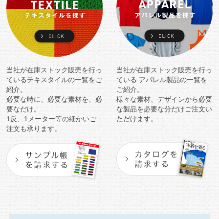
当社が在庫ストック販売を行っ
当社が在庫ストック販売を行っ
ている
テキスタイルの一覧をご
ている
アパレル製品の一覧を
紹介。
ご紹介。
必要な時に、必要な素材を、必
様々な素材、デザインから必要
要なだけ。
な製品を
必要な分だけご注文い
1反、1メーター等の細かいご
ただけます。
注文も承ります。