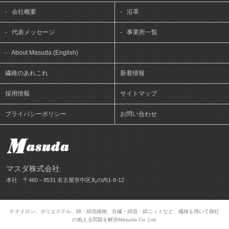
-
会社概要
-
沿革
-
代表メッセージ
-
事業所一覧
-
About Masuda (English)
繊維のあれこれ
新着情報
採用情報
サイトマップ
プライバシーポリシー
お問い合わせ
マスダ株式会社
本社 〒460－8531 名古屋市中区丸の内1-8-12
© ナイロン、ポリエステル、綿・綿混織物、合繊・綿混・綿ニットなど、繊維を用いて御社
の抱える問題を解決Masuda Co.,Ltd.