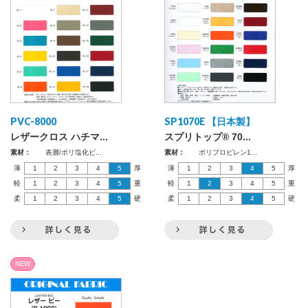
PVC-8000
SP1070E 【日本製】
レザークロス ハチマ...
スプリトップ® 70...
素材：
表層/ポリ塩化ビ...
素材：
ポリプロピレン1...
薄
1
2
3
4
5
厚
薄
1
2
3
4
5
厚
軽
1
2
3
4
5
重
軽
1
2
3
4
5
重
柔
1
2
3
4
5
硬
柔
1
2
3
4
5
硬
NEW