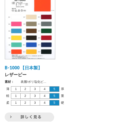
B-1000 【日本製】
レザービー
素材：
表層/ポリ塩化ビ...
薄
1
2
3
4
5
厚
軽
1
2
3
4
5
重
柔
1
2
3
4
5
硬