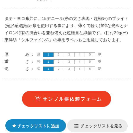
タテ・ヨコ糸共に、15デニール(糸の太さ表現・超極細)のブライト
(光沢感)超極細糸を使用する事により、薄くて軽く独特な光沢とナ
イロン特有の風合いを兼ね備えた超軽量な織物です。(目付29g/㎡)
東洋紡「シルファイン®」の専用ラベルもご用意しております。
厚 み ：
薄
厚
1
2
3
4
5
重 さ ：
軽
重
1
2
3
4
5
硬 さ ：
柔
硬
1
2
3
4
5