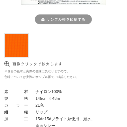
※画面の色味と実際の色味は異なりますので、
色味については実際のサンプル帳でご確認ください。
素 材：
ナイロン100%
規 格：
145cm × 48m
カ ラ ー：
21色
組 織：
リップ
加 工：
15d×15dブライト糸使用、撥水、
両面シレー