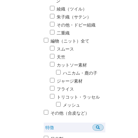
ン
綾織（ツイル）
朱子織（サテン）
その他・ドビー組織
二重織
編物（ニット）全て
スムース
天竺
カットソー素材
ハニカム・鹿の子
ジャージ素材
フライス
トリコット・ラッセル
メッシュ
その他（合皮など）
特徴