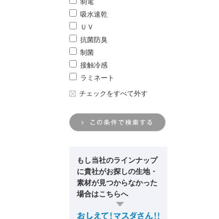
制電
吸水速乾
ＵＶ
抗菌防臭
制菌
接触冷感
ラミネート
チェックをすべて外す
もし当社のラインナップ
に
貴社がお探しの生地・
素材が
見つからなかった
場合はこちらへ