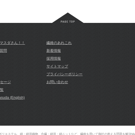
マスダさん！！
繊維のあれこれ
質問
新着情報
採用情報
サイトマップ
プライバシーポリシー
セージ
お問い合わせ
覧
suda (English)
ポリエステル、綿・綿混織物、合繊・綿混・綿ニットなど、繊維を用いて御社の抱える問題を解決Masuda 