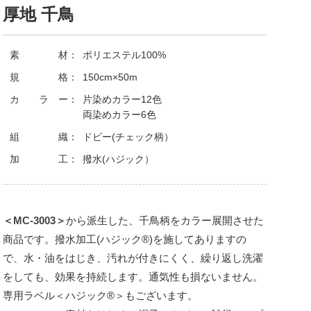
厚地 千鳥
素 材：
ポリエステル100%
規 格：
150cm×50m
カ ラ ー：
片染めカラー12色
両染めカラー6色
組 織：
ドビー(チェック柄）
加 工：
撥水(ハジック）
＜MC-3003＞
から派生した、千鳥柄をカラー展開させた
商品です。撥水加工(ハジック®)を施してありますの
で、水・油をはじき、汚れが付きにくく、繰り返し洗濯
をしても、効果を持続します。通気性も損ないません。
専用ラベル＜ハジック®＞もございます。