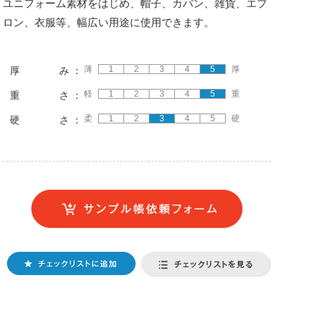
ユニフォーム素材をはじめ、帽子、カバン、雑貨、エプ
ロン、衣服等、幅広い用途に使用できます。
薄
1
2
3
4
5
厚
厚 み ：
軽
1
2
3
4
5
重
重 さ ：
柔
1
2
3
4
5
硬
硬 さ ：