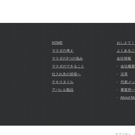
HOME
おしえて！
マスダの考え
よくあるご
マスダの3つの強み
会社情報
マスダのできること
-
会社概要
仕入れ先の皆様へ
-
沿革
テキスタイル
-
代表メッ
アパレル製品
-
事業所一
-
About Ma
© ナイロン、