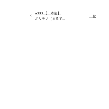
i-300 【日本製】
ポリチノ（まるで...