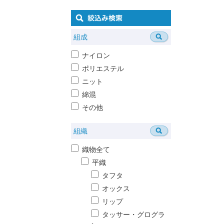
組成
ナイロン
ポリエステル
ニット
綿混
その他
組織
織物全て
平織
タフタ
オックス
リップ
タッサー・グログラ