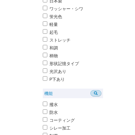
日本製
ワッシャー・シワ
蛍光色
軽量
起毛
ストレッチ
和調
柄物
形状記憶タイプ
光沢あり
P下あり
機能
撥水
防水
コーティング
シレー加工