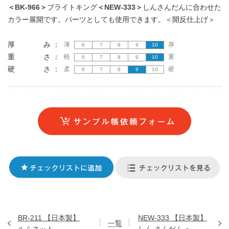
＜BK-966＞
ブライトキング
＜NEW-333＞
しんさんだんに合わせた
カラー展開です。パーツとしても使用できます。＜開反仕上げ＞
厚 み ：
薄
厚
6
7
8
9
10
重 さ ：
軽
重
6
7
8
9
10
硬 さ ：
柔
硬
6
7
8
9
10
BR-211 【日本製】
NEW-333 【日本製】
ルミネット
しん さんだん＜...