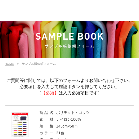
HOME
サンプル帳依頼フォーム
ご質問等に関しては、以下のフォームよりお問い合わせ下さい。
必要項目を入力して確認ボタンを押してください。
（
【必須】
は入力必須項目です）
商 品 名 ：
ポリテクト・ゴッツ
素 材 ：
ナイロン100%
規 格 ：
145cm×50ｍ
カ ラ ー ：
21色