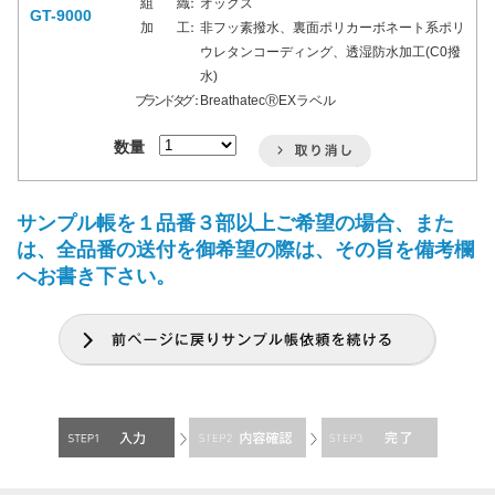
組 織 ：
オックス
GT-9000
加 工 ：
非フッ素撥水、裏面ポリカーボネート系ポリ
ウレタンコーディング、透湿防水加工(C0撥
水)
ブランドタグ：
BreathatecⓇEXラベル
数量
サンプル帳を１品番３部以上ご希望の場合、また
は、全品番の送付を御希望の際は、その旨を備考欄
へお書き下さい。