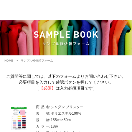
HOME
サンプル帳依頼フォーム
ご質問等に関しては、以下のフォームよりお問い合わせ下さい。
必要項目を入力して確認ボタンを押してください。
（
【必須】
は入力必須項目です）
商 品 名 ：
シャダン ブリスター
素 材 ：
ポリエステル100%
規 格 ：
155cm×50m
カ ラ ー ：
18色