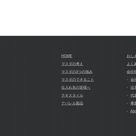
HOME
おし
マスダの考え
よく
マスダの3つの強み
会社
マスダのできること
-
会
仕入れ先の皆様へ
-
沿
テキスタイル
-
代
アパレル製品
-
事
-
Abo