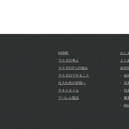
HOME
おし
マスダの考え
よく
マスダの3つの強み
会社
マスダのできること
-
会
仕入れ先の皆様へ
-
沿
テキスタイル
-
代
アパレル製品
-
事
-
Abo