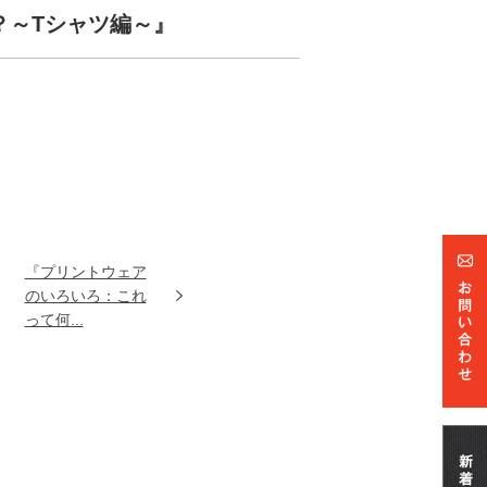
？～Tシャツ編～』
『プリントウェア
のいろいろ：これ
って何...