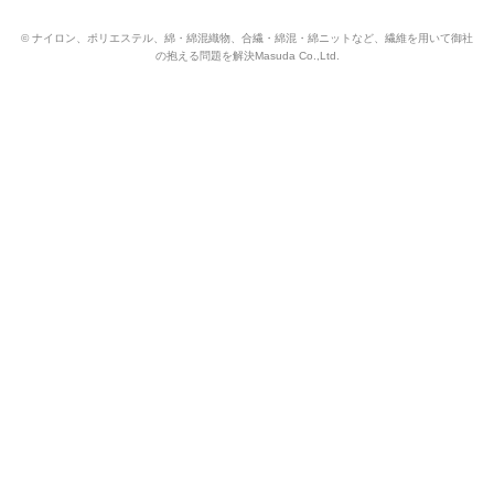
© ナイロン、ポリエステル、綿・綿混織物、合繊・綿混・綿ニットなど、繊維を用いて御社
の抱える問題を解決Masuda Co.,Ltd.