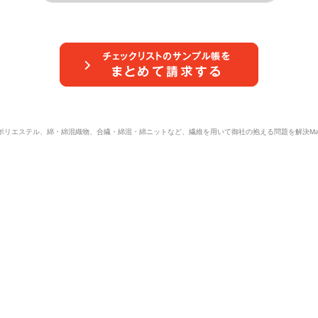
ポリエステル、綿・綿混織物、合繊・綿混・綿ニットなど、繊維を用いて御社の抱える問題を解決Masuda 