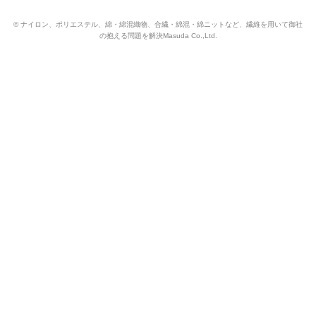
© ナイロン、ポリエステル、綿・綿混織物、合繊・綿混・綿ニットなど、繊維を用いて御社
の抱える問題を解決Masuda Co.,Ltd.