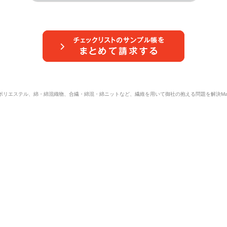
ポリエステル、綿・綿混織物、合繊・綿混・綿ニットなど、繊維を用いて御社の抱える問題を解決Masuda 