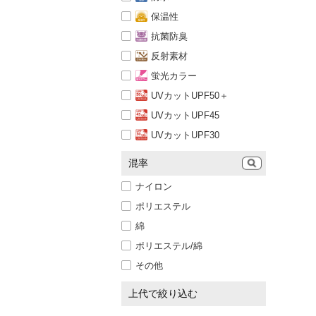
保温性
抗菌防臭
反射素材
蛍光カラー
UVカットUPF50＋
UVカットUPF45
UVカットUPF30
混率
ナイロン
ポリエステル
綿
ポリエステル/綿
その他
上代で絞り込む