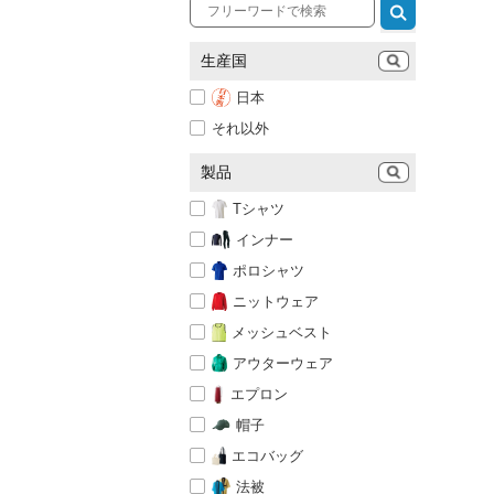
生産国
日本
それ以外
製品
Tシャツ
インナー
ポロシャツ
ニットウェア
メッシュベスト
アウターウェア
エプロン
帽子
エコバッグ
法被