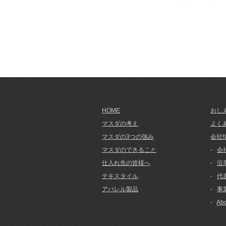
HOME
おし
マスダの考え
よく
マスダの3つの強み
会社
マスダのできること
-
会
仕入れ先の皆様へ
-
沿
テキスタイル
-
代
アパレル製品
-
事
-
Abo