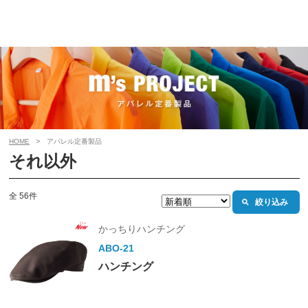
HOME
アパレル定番製品
それ以外
全 56件
絞り込み
かっちりハンチング
ABO-21
ハンチング