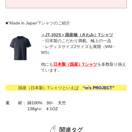
■“Made in Japan”Tシャツのご紹介
＜JT-302S＞国産極（きわみ）Tシャツ
・日本製のこだわり満載。極上の一品
・レディスサイズ2サイズも展開（WM・
WS）
他にも
日本製（国産）Tシャツ
を多数取り揃え
ています。
国産（日本製）Tシャツといえば
“m’s PROJECT”
素 材：
綿100%
30/- 天竺
138g/㎡ 4.1OZ
関連タグ