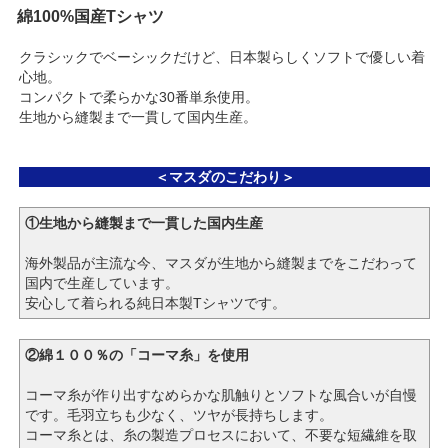
綿100%国産Tシャツ
クラシックでベーシックだけど、日本製らしくソフトで優しい着
心地。
コンパクトで柔らかな30番単糸使用。
生地から縫製まで一貫して国内生産。
＜マスダのこだわり＞
①生地から縫製まで一貫した国内生産
海外製品が主流な今、マスダが生地から縫製までをこだわって
国内で生産しています。
安心して着られる純日本製Tシャツです。
②
綿１００％の「コーマ糸」を使用
コーマ糸が作り出すなめらかな肌触りとソフトな風合いが自慢
です。毛羽立ちも少なく、ツヤが長持ちします。
コーマ糸とは、糸の製造プロセスにおいて、不要な短繊維を取