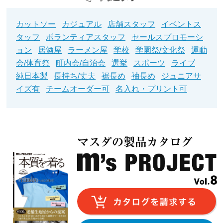
カットソー
カジュアル
店舗スタッフ
イベントス
タッフ
ボランティアスタッフ
セールスプロモーシ
ョン
居酒屋
ラーメン屋
学校
学園祭/文化祭
運動
会/体育祭
町内会/自治会
選挙
スポーツ
ライブ
純日本製
長持ち/丈夫
裾長め
袖長め
ジュニアサ
イズ有
チームオーダー可
名入れ・プリント可