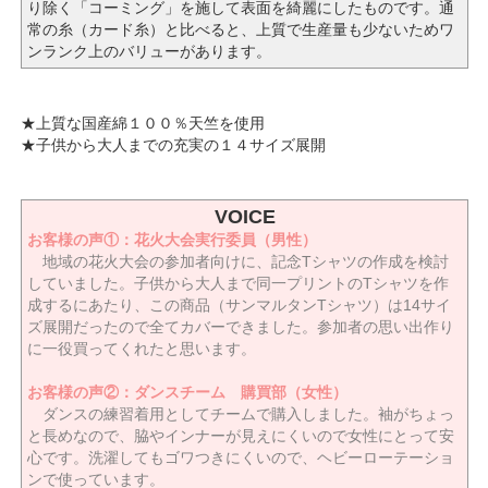
り除く「コーミング」を施して表面を綺麗にしたものです。通
常の糸（カード糸）と比べると、上質で生産量も少ないためワ
ンランク上のバリューがあります。
★上質な国産綿１００％天竺を使用
★子供から大人までの充実の１４
サイズ展開
VOICE
お客様の声①：花火大会実行委員（男性）
地域の花火大会の参加者向けに、記念Tシャツの作成を検討
していました。子供から大人まで同一プリントのTシャツを作
成するにあたり、この商品（サンマルタンTシャツ）は14サイ
ズ展開だったので全てカバーできました。参加者の思い出作り
に一役買ってくれたと思います。
お客様の声②：ダンスチーム 購買部（女性）
ダンスの練習着用としてチームで購入しました。袖がちょっ
と長めなので、脇やインナーが見えにくいので女性にとって安
心です。洗濯してもゴワつきにくいので、ヘビーローテーショ
ンで使っています。