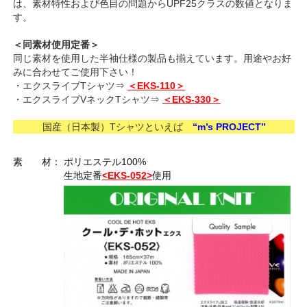
は、素材特性および色目の問題からUPF25クラスの数値となりま
す。
＜同素材使用定番＞
同じ素材を使用した半袖仕様の製品も揃えています。用途やお好
みに合わせてご使用下さい！
・エクスライブTシャツ⇒
＜EKS-110＞
・エクスライブVネックTシャツ⇒
＜EKS-330＞
国産（日本製）Tシャツといえば
“m’s PROJECT”
素 材：
ポリエステル100%
生地定番
<EKS-052>
使用