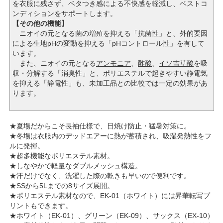
を衣服に残さず、ベタつき感による不快感を軽減し、
ベストコ
ンディションをサポートします。
【その他の機能】
ニオイの元となる菌の増殖を抑える「抗菌性」と、外的要因
による生地pHの変動を抑える「pHコントロール性」を有して
います。
また、ニオイの元となる
アンモニア
、
酢酸
、
イソ吉草酸
を吸
収・分解する「消臭性」と、ポリエステルで起きやすい静電気
を抑える「静電性」も、未加工品との比較では一定の効果があ
ります。
★夏場だからこそ長袖仕様で、日焼け防止・猛暑対策に。
★冬場は衣服内のデッドエアーに熱が蓄積され、吸湿発熱性をフ
ルに発揮。
★超多機能なポリエステル素材。
★しなやかで軽量なダブルメッシュ構造。
★汗だけでなく、洗濯した際の乾きも早いので便利です。
★SSから5Lまでの8サイズ展開。
★ポリエステル素材なので、EK-01（ホワイト）には昇華転写プ
リントもできます。
★ホワイト（EK-01）、グリーン（EK-09）、サックス（EX-10）